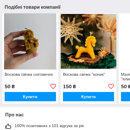
Подібні товари компанії
Воскова свічка сніговичок
Воскова свічка "коник"
Мале
"яли
50
150
50
₴
₴
Купити
Купити
Про нас
100% позитивних з 101 відгука за рік