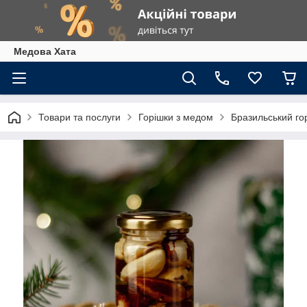
Медова Хата
Товари та послуги
Горішки з медом
Бразильський го