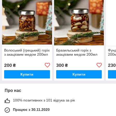
Волоський (грецький) горіх
Бразильський горіх з
Фунд
з акацієвим медом 200мл
акацієвим медом 200мл
200
200
300
230
₴
₴
Купити
Купити
Про нас
100% позитивних з 101 відгука за рік
Працює з 30.11.2020