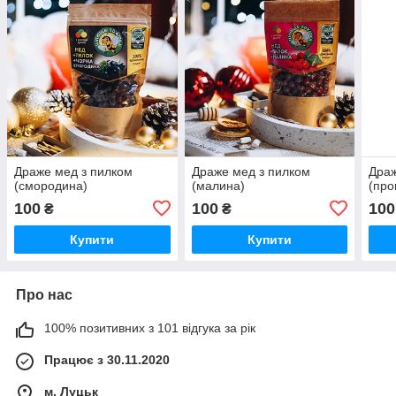
Драже мед з пилком
Драже мед з пилком
Драж
(смородина)
(малина)
(про
100
100
100
₴
₴
Купити
Купити
Про нас
100% позитивних з 101 відгука за рік
Працює з 30.11.2020
м. Луцьк