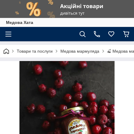
Медова Хата
Товари та послуги
Медова мармуляда
🍒 Медова м