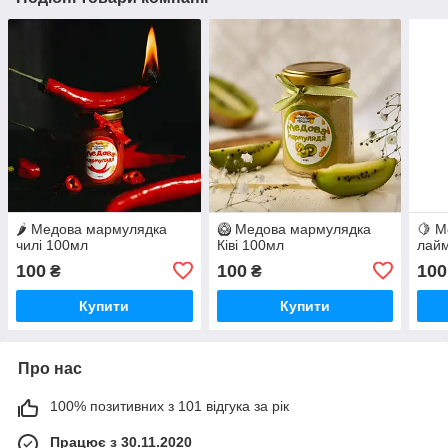
🌶️ Медова мармулядка
🥝 Медова мармулядка
🍋 
чилі 100мл
Ківі 100мл
лайм
100
100
100
₴
₴
Купити
Купити
Про нас
100% позитивних з 101 відгука за рік
Працює з 30.11.2020