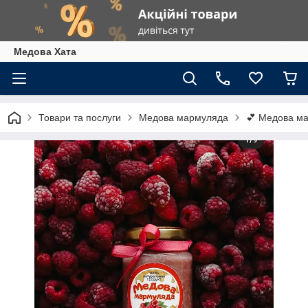
Медова Хата
Товари та послуги
Медова мармуляда
💕 Медова м