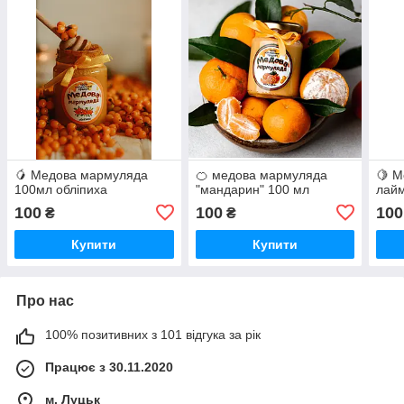
🥭 Медова мармуляда
🍊 медова мармуляда
🍋 
100мл обліпиха
"мандарин" 100 мл
лайм
100
100
100
₴
₴
Купити
Купити
Про нас
100% позитивних з 101 відгука за рік
Працює з 30.11.2020
м. Луцьк