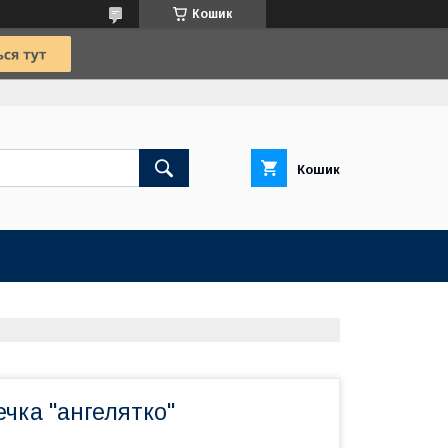
Кошик
Кошик
ечка "ангелятко"