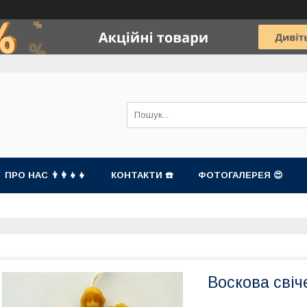
ПРО НАС 👨‍👩‍👧‍👧
КОНТАКТИ ☎️
ФОТОГАЛЕРЕЯ 😍
Воскова свіч