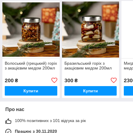
Волоський (грецький) горіх
Бразильський горіх з
Мигд
з акацієвим медом 200мл
акацієвим медом 200мл
мед
200
300
230
₴
₴
Купити
Купити
Про нас
100% позитивних з 101 відгука за рік
Працює з 30.11.2020