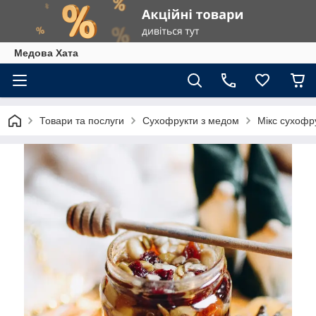
Медова Хата
Товари та послуги
Сухофрукти з медом
Мікс сухофр