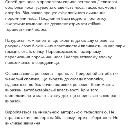
Спрей для носа з прополісом сприяє регенерації слизової
оболонки носа, усуває закладеність носа, також насморк і
алергію. Відновлює процес фізіологічного очищення
порожнини носа. Поєднання бази водного прополісу і
лікарських компонентів дозволяє отримати стійкий
терапевтичний ефект.
Натуральні компоненти, що входять до складу спрею, за
рахунок своїх біохімічних властивостей впливають на капіляри
і зміцнюють їх стінку. Перешкоджають надмірному
пересихання порожнини носа і несприятливому впливу
навколишнього середовища.
Основна діюча речовина - прополіс. Природний антибіотик.
Фенольні сполуки, що входять до складу прополісу,
відносяться до біологічно активних речовин. Вони мають
виражені антибактеріальні властивості. Крім того,
фенолокислоти мають в'язку дію, що сприяє загоєнню ран і
виразок.
Виробляється за унікальною авторською технологією. Не
втрачає активності при найбільшому терміні зберігання. Не
викликає звикання.