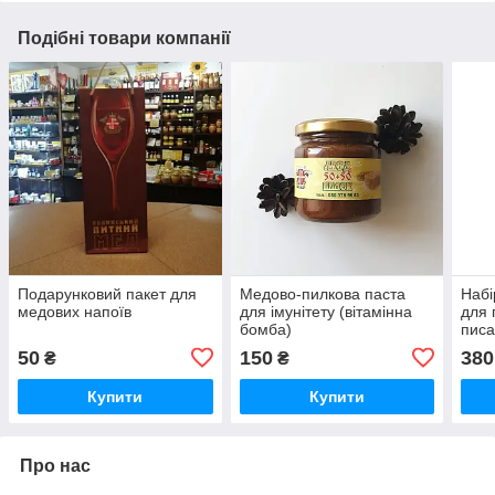
Подібні товари компанії
Подарунковий пакет для
Медово-пилкова паста
Набі
медових напоїв
для імунітету (вітамінна
для 
бомба)
писа
доро
50
150
380
₴
₴
Вел
Купити
Купити
Про нас