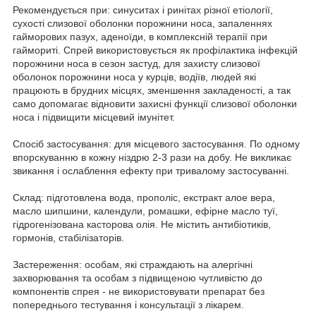
Рекомендується при: синуситах і ринітах різної етіології,
сухості слизової оболонки порожнини носа, запаленнях
гайморових пазух, аденоїди, в комплексній терапії при
гаймориті. Спрей використовується як профілактика інфекцій
порожнини носа в сезон застуд, для захисту слизової
оболонок порожнини носа у курців, водіїв, людей які
працюють в брудних місцях, зменшення закладеності, а так
само допомагає відновити захисні функції слизової оболонки
носа і підвищити місцевий імунітет.
Спосіб застосування: для місцевого застосування. По одному
впорскуванню в кожну ніздрю 2-3 рази на добу. Не викликає
звикання і ослаблення ефекту при тривалому застосуванні.
Склад: підготовлена вода, прополіс, екстракт алое вера,
масло шипшини, календули, ромашки, ефірне масло туї,
гідрогенізована касторова олія. Не містить антибіотиків,
гормонів, стабілізаторів.
Застереження: особам, які страждають на алергічні
захворювання та особам з підвищеною чутливістю до
компонентів спрея - не використовувати препарат без
попереднього тестування і консультації з лікарем.