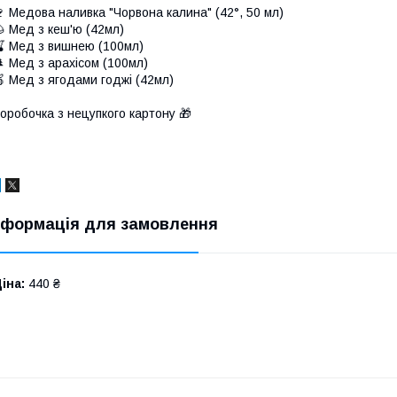
 Медова наливка "Чорвона калина" (42°, 50 мл)
 Мед з кеш'ю (42мл)
 Мед з вишнею (100мл)
 Мед з арахісом (100мл)
 Мед з ягодами годжі (42мл)
⠀
оробочка з нецупкого картону 🎁
нформація для замовлення
іна:
440 ₴