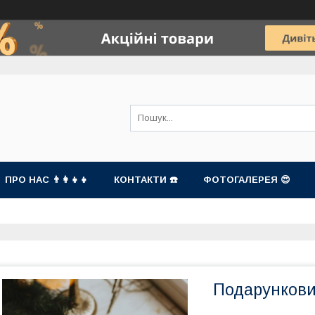
ПРО НАС 👨‍👩‍👧‍👧
КОНТАКТИ ☎️
ФОТОГАЛЕРЕЯ 😍
Подарункови