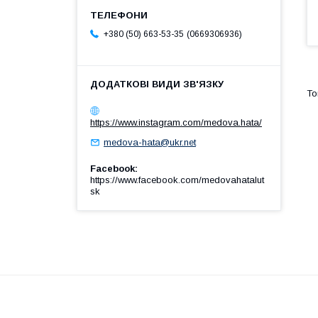
0669306936
+380 (50) 663-53-35
https://www.instagram.com/medova.hata/
medova-hata@ukr.net
Facebook
https://www.facebook.com/medovahatalut
sk