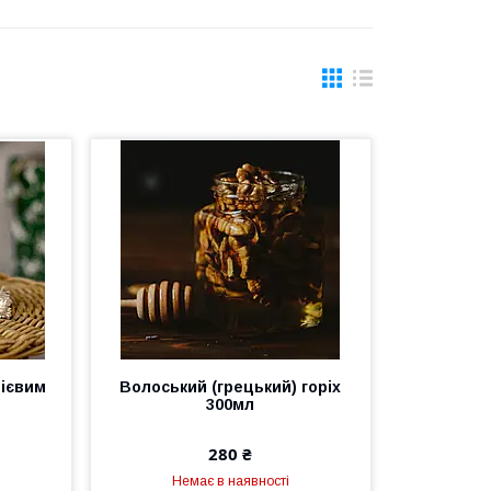
цієвим
Волоський (грецький) горіх
300мл
280 ₴
Немає в наявності